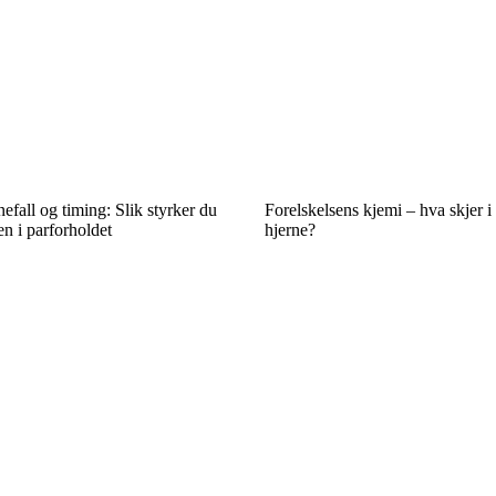
efall og timing: Slik styrker du
Forelskelsens kjemi – hva skjer i
 i parforholdet
hjerne?