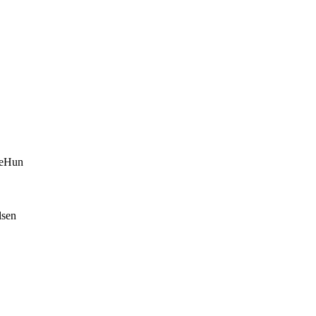
e
Hun
lsen