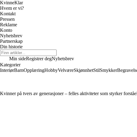
Kvinne
Klar
Hvem er vi?
Kontakt
Pressen
Reklame
Konto
Nyhetsbrev
Partnerskap
Din historie
Min side
Registrer deg
Nyhetsbrev
Kategorier
Interiør
Barn
Opplæring
Hobby
Velvære
Skjønnhet
Stil
Smykker
Begravels
Kvinner på tvers av generasjoner – felles aktiviteter som styrker forståe