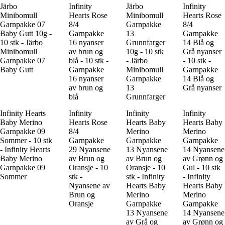
Järbo
Infinity
Järbo
Infinity
Minibomull
Hearts Rose
Minibomull
Hearts Rose
Garnpakke 07
8/4
Garnpakke
8/4
Baby Gutt 10g -
Garnpakke
13
Garnpakke
10 stk - Järbo
16 nyanser
Grunnfarger
14 Blå og
Minibomull
av brun og
10g - 10 stk
Grå nyanser
Garnpakke 07
blå - 10 stk -
- Järbo
- 10 stk -
Baby Gutt
Garnpakke
Minibomull
Garnpakke
16 nyanser
Garnpakke
14 Blå og
av brun og
13
Grå nyanser
blå
Grunnfarger
Infinity Hearts
Infinity
Infinity
Infinity
Baby Merino
Hearts Rose
Hearts Baby
Hearts Baby
Garnpakke 09
8/4
Merino
Merino
Sommer - 10 stk
Garnpakke
Garnpakke
Garnpakke
- Infinity Hearts
29 Nyansene
13 Nyansene
14 Nyansene
Baby Merino
av Brun og
av Brun og
av Grønn og
Garnpakke 09
Oransje - 10
Oransje - 10
Gul - 10 stk
Sommer
stk -
stk - Infinity
- Infinity
Nyansene av
Hearts Baby
Hearts Baby
Brun og
Merino
Merino
Oransje
Garnpakke
Garnpakke
13 Nyansene
14 Nyansene
av Grå og
av Grønn og