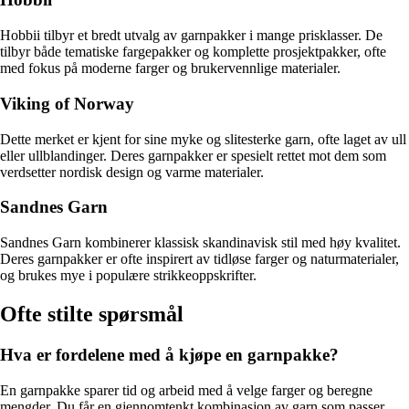
Hobbii tilbyr et bredt utvalg av garnpakker i mange prisklasser. De
tilbyr både tematiske fargepakker og komplette prosjektpakker, ofte
med fokus på moderne farger og brukervennlige materialer.
Viking of Norway
Dette merket er kjent for sine myke og slitesterke garn, ofte laget av ull
eller ullblandinger. Deres garnpakker er spesielt rettet mot dem som
verdsetter nordisk design og varme materialer.
Sandnes Garn
Sandnes Garn kombinerer klassisk skandinavisk stil med høy kvalitet.
Deres garnpakker er ofte inspirert av tidløse farger og naturmaterialer,
og brukes mye i populære strikkeoppskrifter.
Ofte stilte spørsmål
Hva er fordelene med å kjøpe en garnpakke?
En garnpakke sparer tid og arbeid med å velge farger og beregne
mengder. Du får en gjennomtenkt kombinasjon av garn som passer