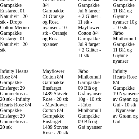
Garnpakke
8/4
Garnpakke
Garnpakke
Ensfarget 01
Garnpakke
Jul 6 farger
11 Blå og
Naturhvit - 20
21 Oransje
+ 2 Glitter -
Grønne
stk - Drops
og Rosa
11 stk -
nyanser 10g
Cotton Merino
nyanser - 10
Mayflower
- 10 stk -
Garnpakke
stk - Oransje
Cotton 8/4
Järbo
Ensfarget 01
og Rosa
Garnpakke
Minibomull
Naturhvit - 20
nyanser
Jul 9 farger
Garnpakke
stk
+ 2 Glitter -
11 Blå og
11 stk
Grønne
nyanser
Infinity Hearts
Mayflower
Järbo
Infinity
Rose 8/4
Cotton 8/4
Minibomull
Hearts Rose
Garnpakke
Garnpakke
Garnpakke
8/4
Ensfarget 29
Ensfarget
09 Blå og
Garnpakke
Gammelrosa -
1489 Støvete
Grå nyanser
19 Nyansene
20 stk - Infinity
Rose - 20 stk
10g - 10 stk
av Grønn og
Hearts Rose 8/4
- Mayflower
- Järbo
Gul - 10 stk
Garnpakke
Cotton 8/4
Minibomull
- Nyansene
Ensfarget 29
Garnpakke
Garnpakke
av Grønn og
Gammelrosa -
Ensfarget
09 Blå og
Gul
20 stk
1489 Støvete
Grå nyanser
Rose - 20 stk