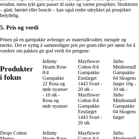
resultat, mens tykt garn passer til raske og varme prosjekter. Strukturen
– glatt, børstet eller boucle – kan også endre uttrykket på prosjektet
betydelig.
5. Pris og verdi
Prisen på en garnpakke avhenger av materialkvalitet, mengde og
merke. Det er nyttig å sammenligne pris per gram eller per nøste for å
vurdere om pakken gir god verdi for pengene.
Infinity
Mayflower
Järbo
Hearts Rose
Cotton 8/4
Minibomull
Produkter
8/4
Garnpakke
Garnpakke
i fokus
Garnpakke
Ensfarget
04 Skogens
22 Rosa og
1443 Svart -
farger 10g -
røde nyanser
20 stk -
10 stk -
- 10 stk -
Mayflower
Järbo
Rosa og
Cotton 8/4
Minibomull
røde nyanser
Garnpakke
Garnpakke
Ensfarget
04 Skogens
1443 Svart -
farger
20 stk
Drops Cotton
Infinity
Mayflower
Järbo
Merino
Hearts Rose
Cotton 8/4
Minibomull