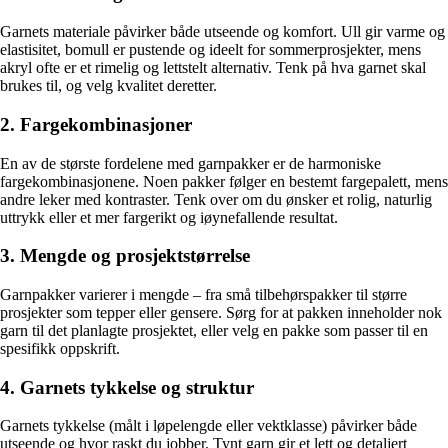
Garnets materiale påvirker både utseende og komfort. Ull gir varme og
elastisitet, bomull er pustende og ideelt for sommerprosjekter, mens
akryl ofte er et rimelig og lettstelt alternativ. Tenk på hva garnet skal
brukes til, og velg kvalitet deretter.
2. Fargekombinasjoner
En av de største fordelene med garnpakker er de harmoniske
fargekombinasjonene. Noen pakker følger en bestemt fargepalett, mens
andre leker med kontraster. Tenk over om du ønsker et rolig, naturlig
uttrykk eller et mer fargerikt og iøynefallende resultat.
3. Mengde og prosjektstørrelse
Garnpakker varierer i mengde – fra små tilbehørspakker til større
prosjekter som tepper eller gensere. Sørg for at pakken inneholder nok
garn til det planlagte prosjektet, eller velg en pakke som passer til en
spesifikk oppskrift.
4. Garnets tykkelse og struktur
Garnets tykkelse (målt i løpelengde eller vektklasse) påvirker både
utseende og hvor raskt du jobber. Tynt garn gir et lett og detaljert