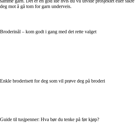
samme garn. Det er en god idé hvis du vil utvide prosjektet eller sikre
deg mot å gå tom for garn underveis.
Broderinål – kom godt i gang med det rette valget
Enkle broderisett for deg som vil prøve deg på broderi
Guide til tusjpenner: Hva bør du tenke på før kjøp?