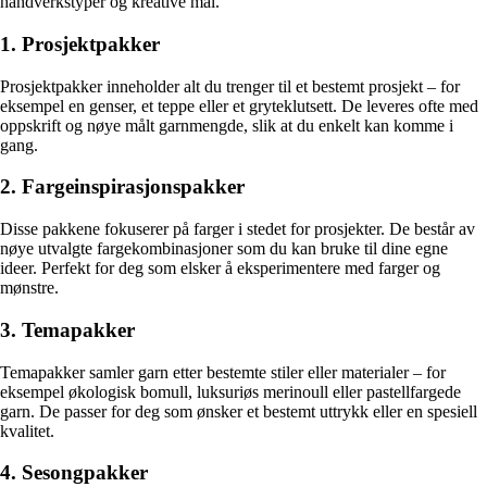
håndverkstyper og kreative mål.
1. Prosjektpakker
Prosjektpakker inneholder alt du trenger til et bestemt prosjekt – for
eksempel en genser, et teppe eller et gryteklutsett. De leveres ofte med
oppskrift og nøye målt garnmengde, slik at du enkelt kan komme i
gang.
2. Fargeinspirasjonspakker
Disse pakkene fokuserer på farger i stedet for prosjekter. De består av
nøye utvalgte fargekombinasjoner som du kan bruke til dine egne
ideer. Perfekt for deg som elsker å eksperimentere med farger og
mønstre.
3. Temapakker
Temapakker samler garn etter bestemte stiler eller materialer – for
eksempel økologisk bomull, luksuriøs merinoull eller pastellfargede
garn. De passer for deg som ønsker et bestemt uttrykk eller en spesiell
kvalitet.
4. Sesongpakker