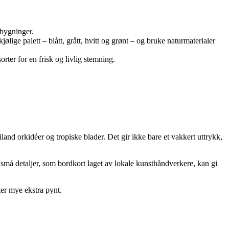
nbygninger.
jølige palett – blått, grått, hvitt og grønt – og bruke naturmaterialer
orter for en frisk og livlig stemning.
land orkidéer og tropiske blader. Det gir ikke bare et vakkert uttrykk,
lv små detaljer, som bordkort laget av lokale kunsthåndverkere, kan gi
ger mye ekstra pynt.