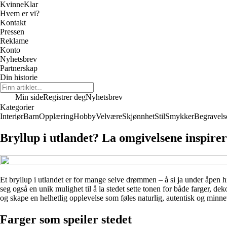
Kvinne
Klar
Hvem er vi?
Kontakt
Pressen
Reklame
Konto
Nyhetsbrev
Partnerskap
Din historie
Min side
Registrer deg
Nyhetsbrev
Kategorier
Interiør
Barn
Opplæring
Hobby
Velvære
Skjønnhet
Stil
Smykker
Begravels
Bryllup i utlandet? La omgivelsene inspire
Et bryllup i utlandet er for mange selve drømmen – å si ja under åpen h
seg også en unik mulighet til å la stedet sette tonen for både farger, de
og skape en helhetlig opplevelse som føles naturlig, autentisk og minne
Farger som speiler stedet