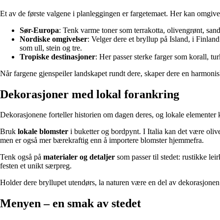
Et av de første valgene i planleggingen er fargetemaet. Her kan omgive
Sør-Europa
: Tenk varme toner som terrakotta, olivengrønt, san
Nordiske omgivelser
: Velger dere et bryllup på Island, i Finland
som ull, stein og tre.
Tropiske destinasjoner
: Her passer sterke farger som korall, tur
Når fargene gjenspeiler landskapet rundt dere, skaper dere en harmonisk
Dekorasjoner med lokal forankring
Dekorasjonene forteller historien om dagen deres, og lokale elementer k
Bruk
lokale blomster
i buketter og bordpynt. I Italia kan det være oliv
men er også mer bærekraftig enn å importere blomster hjemmefra.
Tenk også på
materialer og detaljer
som passer til stedet: rustikke le
festen et unikt særpreg.
Holder dere bryllupet utendørs, la naturen være en del av dekorasjonen.
Menyen – en smak av stedet