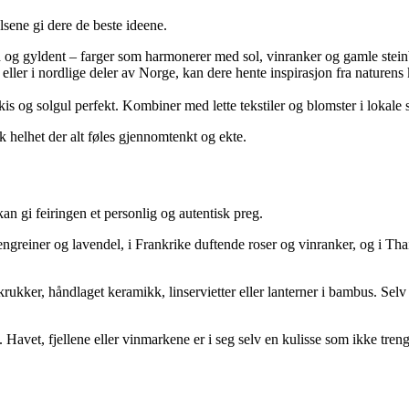
lsene gi dere de beste ideene.
d og gyldent – farger som harmonerer med sol, vinranker og gamle stei
 eller i nordlige deler av Norge, kan dere hente inspirasjon fra naturens k
kis og solgul perfekt. Kombiner med lette tekstiler og blomster i lokale s
 helhet der alt føles gjennomtenkt og ekte.
an gi feiringen et personlig og autentisk preg.
engreiner og lavendel, i Frankrike duftende roser og vinranker, og i Thai
irkrukker, håndlaget keramikk, linservietter eller lanterner i bambus. Se
 Havet, fjellene eller vinmarkene er i seg selv en kulisse som ikke tren