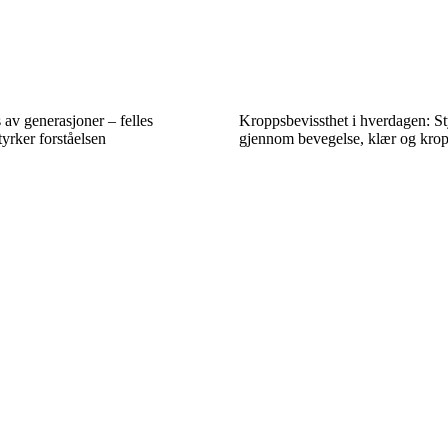
 av generasjoner – felles
Kroppsbevissthet i hverdagen: St
tyrker forståelsen
gjennom bevegelse, klær og kro