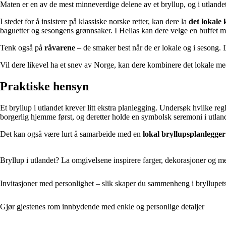
Maten er en av de mest minneverdige delene av et bryllup, og i utlandet
I stedet for å insistere på klassiske norske retter, kan dere la
det lokale
baguetter og sesongens grønnsaker. I Hellas kan dere velge en buffet me
Tenk også på
råvarene
– de smaker best når de er lokale og i sesong.
Vil dere likevel ha et snev av Norge, kan dere kombinere det lokale med 
Praktiske hensyn
Et bryllup i utlandet krever litt ekstra planlegging. Undersøk hvilke re
borgerlig hjemme først, og deretter holde en symbolsk seremoni i utlan
Det kan også være lurt å samarbeide med en
lokal bryllupsplanlegger
Bryllup i utlandet? La omgivelsene inspirere farger, dekorasjoner og m
Invitasjoner med personlighet – slik skaper du sammenheng i bryllupets 
Gjør gjestenes rom innbydende med enkle og personlige detaljer