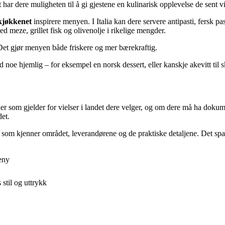
 har dere muligheten til å gi gjestene en kulinarisk opplevelse de sent 
 kjøkkenet
inspirere menyen. I Italia kan dere servere antipasti, fersk p
d meze, grillet fisk og olivenolje i rikelige mengder.
 Det gjør menyen både friskere og mer bærekraftig.
noe hjemlig – for eksempel en norsk dessert, eller kanskje akevitt til s
gler som gjelder for vielser i landet dere velger, og om dere må ha doku
det.
som kjenner området, leverandørene og de praktiske detaljene. Det sparer
eny
stil og uttrykk