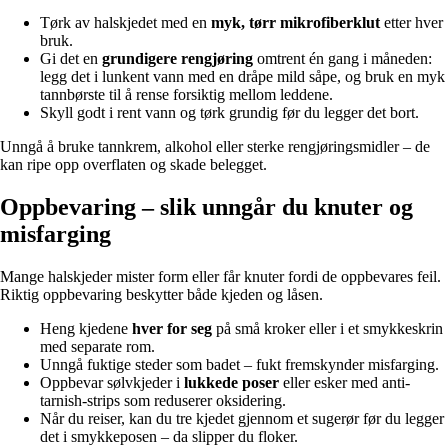
Tørk av halskjedet med en
myk, tørr mikrofiberklut
etter hver
bruk.
Gi det en
grundigere rengjøring
omtrent én gang i måneden:
legg det i lunkent vann med en dråpe mild såpe, og bruk en myk
tannbørste til å rense forsiktig mellom leddene.
Skyll godt i rent vann og tørk grundig før du legger det bort.
Unngå å bruke tannkrem, alkohol eller sterke rengjøringsmidler – de
kan ripe opp overflaten og skade belegget.
Oppbevaring – slik unngår du knuter og
misfarging
Mange halskjeder mister form eller får knuter fordi de oppbevares feil.
Riktig oppbevaring beskytter både kjeden og låsen.
Heng kjedene
hver for seg
på små kroker eller i et smykkeskrin
med separate rom.
Unngå fuktige steder som badet – fukt fremskynder misfarging.
Oppbevar sølvkjeder i
lukkede poser
eller esker med anti-
tarnish-strips som reduserer oksidering.
Når du reiser, kan du tre kjedet gjennom et sugerør før du legger
det i smykkeposen – da slipper du floker.