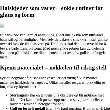
Halskjeder som varer – enkle rutiner for
glans og form
Et halskjede kan løfte et antrekk og gi det lille ekstra som uttrykker
både stil og personlighet. Men selv de vakreste smykker mister glansen
over tid hvis de ikke tas vare på. Heldigvis skal det ikke mye til for å
bevare både glans og form. Med noen enkle rutiner kan du forlenge
levetiden på halskjedene dine – enten de er av sølv, gull eller forgylt
metall.
Kjenn materialet – nøkkelen til riktig stell
Før du begynner å pusse eller vaske, er det viktig å vite hvilket
materiale halskjedet er laget av. Ulike metaller reagerer forskjellig på
luft, fukt og kjemikalier.
Sterlingsølv
har en tendens til å oksidere og bli mørkere med
tiden. Det kan enkelt pusses opp med en sølvpussklut eller et
mildt rensemiddel beregnet for sølv.
Gull og forgylt metall
tåler ikke hard pussing. Bruk en myk klut