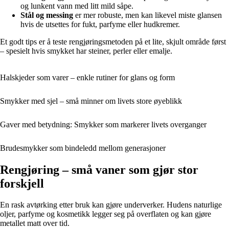
og lunkent vann med litt mild såpe.
Stål og messing
er mer robuste, men kan likevel miste glansen
hvis de utsettes for fukt, parfyme eller hudkremer.
Et godt tips er å teste rengjøringsmetoden på et lite, skjult område først
– spesielt hvis smykket har steiner, perler eller emalje.
Halskjeder som varer – enkle rutiner for glans og form
Smykker med sjel – små minner om livets store øyeblikk
Gaver med betydning: Smykker som markerer livets overganger
Brudesmykker som bindeledd mellom generasjoner
Rengjøring – små vaner som gjør stor
forskjell
En rask avtørking etter bruk kan gjøre underverker. Hudens naturlige
oljer, parfyme og kosmetikk legger seg på overflaten og kan gjøre
metallet matt over tid.