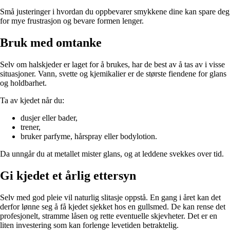
Små justeringer i hvordan du oppbevarer smykkene dine kan spare deg
for mye frustrasjon og bevare formen lenger.
Bruk med omtanke
Selv om halskjeder er laget for å brukes, har de best av å tas av i visse
situasjoner. Vann, svette og kjemikalier er de største fiendene for glans
og holdbarhet.
Ta av kjedet når du:
dusjer eller bader,
trener,
bruker parfyme, hårspray eller bodylotion.
Da unngår du at metallet mister glans, og at leddene svekkes over tid.
Gi kjedet et årlig ettersyn
Selv med god pleie vil naturlig slitasje oppstå. En gang i året kan det
derfor lønne seg å få kjedet sjekket hos en gullsmed. De kan rense det
profesjonelt, stramme låsen og rette eventuelle skjevheter. Det er en
liten investering som kan forlenge levetiden betraktelig.