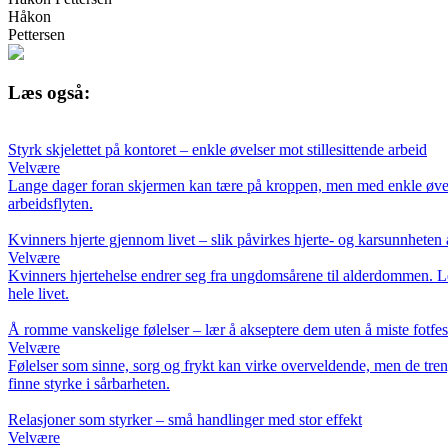
Håkon
Pettersen
Læs også:
Styrk skjelettet på kontoret – enkle øvelser mot stillesittende arbeid
Velvære
Lange dager foran skjermen kan tære på kroppen, men med enkle øvelser
arbeidsflyten.
Kvinners hjerte gjennom livet – slik påvirkes hjerte- og karsunnheten
Velvære
Kvinners hjertehelse endrer seg fra ungdomsårene til alderdommen. Les 
hele livet.
Å romme vanskelige følelser – lær å akseptere dem uten å miste fotfes
Velvære
Følelser som sinne, sorg og frykt kan virke overveldende, men de treng
finne styrke i sårbarheten.
Relasjoner som styrker – små handlinger med stor effekt
Velvære