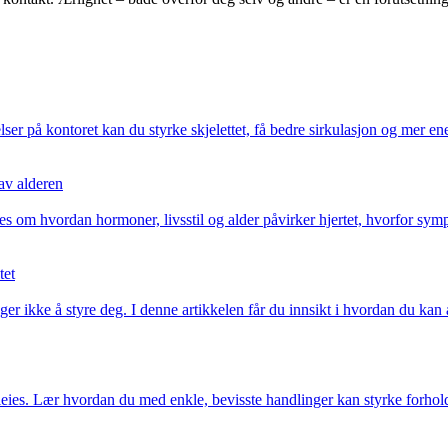
 på kontoret kan du styrke skjelettet, få bedre sirkulasjon og mer ener
 av alderen
om hvordan hormoner, livsstil og alder påvirker hjertet, hvorfor sympto
tet
er ikke å styre deg. I denne artikkelen får du innsikt i hvordan du kan 
eies. Lær hvordan du med enkle, bevisste handlinger kan styrke forholde