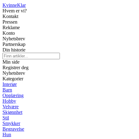
Kvinne
Klar
Hvem er vi?
Kontakt
Pressen
Reklame
Konto
Nyhetsbrev
Partnerskap
Din historie
Min side
Registrer deg
Nyhetsbrev
Kategorier
Interiør
Barn
Opplæring
Hobby
Velvære
Skjønnhet
Stil
Smykker
Begravelse
Hun