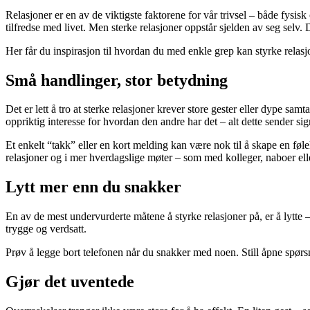
Relasjoner er en av de viktigste faktorene for vår trivsel – både fysis
tilfredse med livet. Men sterke relasjoner oppstår sjelden av seg sel
Her får du inspirasjon til hvordan du med enkle grep kan styrke relasjo
Små handlinger, stor betydning
Det er lett å tro at sterke relasjoner krever store gester eller dype sam
oppriktig interesse for hvordan den andre har det – alt dette sender sig
Et enkelt “takk” eller en kort melding kan være nok til å skape en føl
relasjoner og i mer hverdagslige møter – som med kolleger, naboer ell
Lytt mer enn du snakker
En av de mest undervurderte måtene å styrke relasjoner på, er å lytte –
trygge og verdsatt.
Prøv å legge bort telefonen når du snakker med noen. Still åpne spørsmå
Gjør det uventede