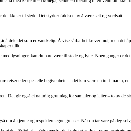
som å ta med kaffe til en kollega, sende en melding til en venn du ikke h
 de ikke er til stede. Det styrker følelsen av å være sett og verdsatt.
tør å dele det som er vanskelig. Å vise sårbarhet krever mot, men det åpn
aper tillit.
 med løsninger, kan du bare være til stede og lytte. Noen ganger er det 
ore reiser eller spesielle begivenheter – det kan være en tur i marka, en 
n. Det gir også et naturlig grunnlag for samtaler og latter – to av de st
gså om å kjenne og respektere egne grenser. Når du tar vare på deg selv,
ner kontakt. Ærlighet – både overfor deg selv og andre – er en forutsetning