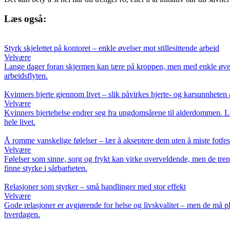
Læs også:
Styrk skjelettet på kontoret – enkle øvelser mot stillesittende arbeid
Velvære
Lange dager foran skjermen kan tære på kroppen, men med enkle øvelser
arbeidsflyten.
Kvinners hjerte gjennom livet – slik påvirkes hjerte- og karsunnheten
Velvære
Kvinners hjertehelse endrer seg fra ungdomsårene til alderdommen. Les 
hele livet.
Å romme vanskelige følelser – lær å akseptere dem uten å miste fotfes
Velvære
Følelser som sinne, sorg og frykt kan virke overveldende, men de treng
finne styrke i sårbarheten.
Relasjoner som styrker – små handlinger med stor effekt
Velvære
Gode relasjoner er avgjørende for helse og livskvalitet – men de må pl
hverdagen.