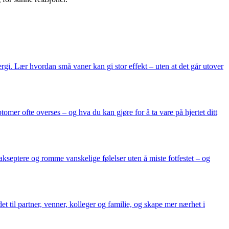
gi. Lær hvordan små vaner kan gi stor effekt – uten at det går utover
mer ofte overses – og hva du kan gjøre for å ta vare på hjertet ditt
akseptere og romme vanskelige følelser uten å miste fotfestet – og
t til partner, venner, kolleger og familie, og skape mer nærhet i