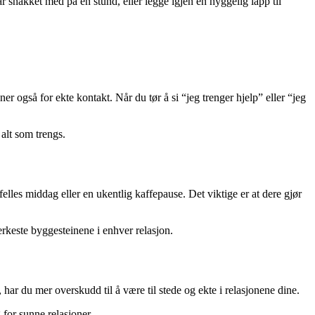
ar snakket med på en stund, eller legge igjen en hyggelig lapp til
er også for ekte kontakt. Når du tør å si “jeg trenger hjelp” eller “jeg
alt som trengs.
felles middag eller en ukentlig kaffepause. Det viktige er at dere gjør
erkeste byggesteinene i enhver relasjon.
 har du mer overskudd til å være til stede og ekte i relasjonene dine.
 for sunne relasjoner.