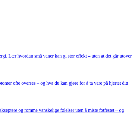
gi. Lær hvordan små vaner kan gi stor effekt – uten at det går utover
mer ofte overses – og hva du kan gjøre for å ta vare på hjertet ditt
akseptere og romme vanskelige følelser uten å miste fotfestet – og