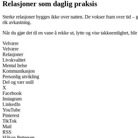
Relasjoner som daglig praksis
Sterke relasjoner bygges ikke over natten. De vokser fram over tid –
rik avkastning.
Når du gjør det til en vane å rekke ut, lytte og vise takknemlighet, bl
Velvære
Velvære
Relasjoner
Livskvalitet
Mental helse
Kommunikasjon
Personlig utvikling
Del og vær snill
X
Facebook
Instagram
LinkedIn
YouTube
Pinterest
TikTok
Mail
RSS
Håkon Pettersen