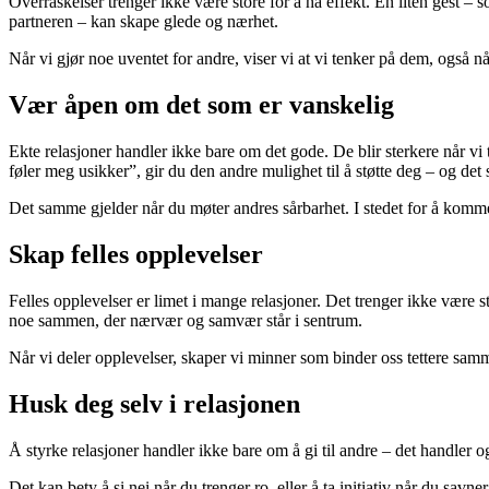
Overraskelser trenger ikke være store for å ha effekt. En liten gest – 
partneren – kan skape glede og nærhet.
Når vi gjør noe uventet for andre, viser vi at vi tenker på dem, også når
Vær åpen om det som er vanskelig
Ekte relasjoner handler ikke bare om det gode. De blir sterkere når vi 
føler meg usikker”, gir du den andre mulighet til å støtte deg – og det sk
Det samme gjelder når du møter andres sårbarhet. I stedet for å komme
Skap felles opplevelser
Felles opplevelser er limet i mange relasjoner. Det trenger ikke være st
noe sammen, der nærvær og samvær står i sentrum.
Når vi deler opplevelser, skaper vi minner som binder oss tettere samme
Husk deg selv i relasjonen
Å styrke relasjoner handler ikke bare om å gi til andre – det handler o
Det kan bety å si nei når du trenger ro, eller å ta initiativ når du sav