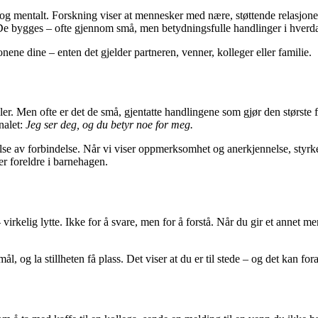
k og mentalt. Forskning viser at mennesker med nære, støttende relasjoner
v. De bygges – ofte gjennom små, men betydningsfulle handlinger i hverd
nene dine – enten det gjelder partneren, venner, kolleger eller familie.
taler. Men ofte er det de små, gjentatte handlingene som gjør den største 
nalet:
Jeg ser deg, og du betyr noe for meg.
else av forbindelse. Når vi viser oppmerksomhet og anerkjennelse, styrke
er foreldre i barnehagen.
 virkelig lytte. Ikke for å svare, men for å forstå. Når du gir et annet
l, og la stillheten få plass. Det viser at du er til stede – og det kan 