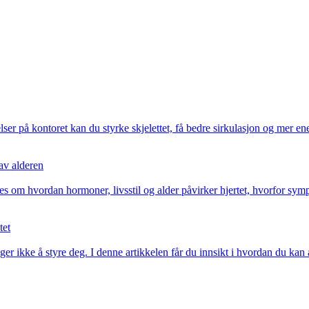
 på kontoret kan du styrke skjelettet, få bedre sirkulasjon og mer ener
 av alderen
om hvordan hormoner, livsstil og alder påvirker hjertet, hvorfor sympto
tet
er ikke å styre deg. I denne artikkelen får du innsikt i hvordan du kan 