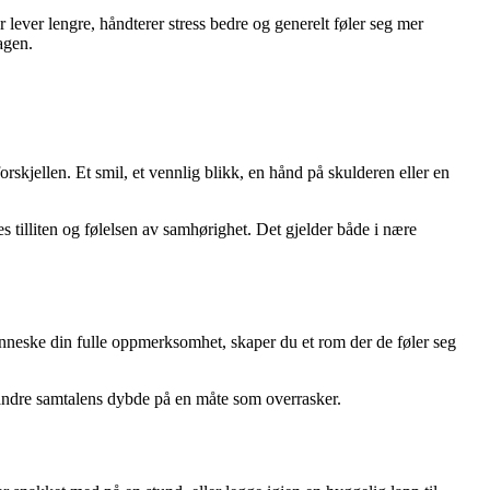
 lever lengre, håndterer stress bedre og generelt føler seg mer
agen.
forskjellen. Et smil, et vennlig blikk, en hånd på skulderen eller en
s tilliten og følelsen av samhørighet. Det gjelder både i nære
 menneske din fulle oppmerksomhet, skaper du et rom der de føler seg
forandre samtalens dybde på en måte som overrasker.