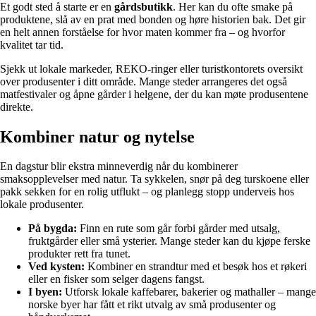
Et godt sted å starte er en
gårdsbutikk
. Her kan du ofte smake på
produktene, slå av en prat med bonden og høre historien bak. Det gir
en helt annen forståelse for hvor maten kommer fra – og hvorfor
kvalitet tar tid.
Sjekk ut lokale markeder, REKO-ringer eller turistkontorets oversikt
over produsenter i ditt område. Mange steder arrangeres det også
matfestivaler og åpne gårder i helgene, der du kan møte produsentene
direkte.
Kombiner natur og nytelse
En dagstur blir ekstra minneverdig når du kombinerer
smaksopplevelser med natur. Ta sykkelen, snør på deg turskoene eller
pakk sekken for en rolig utflukt – og planlegg stopp underveis hos
lokale produsenter.
På bygda:
Finn en rute som går forbi gårder med utsalg,
fruktgårder eller små ysterier. Mange steder kan du kjøpe ferske
produkter rett fra tunet.
Ved kysten:
Kombiner en strandtur med et besøk hos et røkeri
eller en fisker som selger dagens fangst.
I byen:
Utforsk lokale kaffebarer, bakerier og mathaller – mange
norske byer har fått et rikt utvalg av små produsenter og