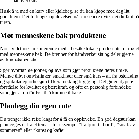
håndverksmat.
Husk å ta med en kurv eller kjølebag, så du kan kjøpe med deg litt
godt hjem. Det forlenger opplevelsen når du senere nyter det du fant på
turen.
Møt menneskene bak produktene
Noe av det mest inspirerende med å besøke lokale produsenter er møtet
med menneskene bak. De brenner for håndverket sitt og deler gjerne
av kunnskapen sin.
Spør hvordan de jobber, og hva som gjør produktene deres unike.
Mange tilbyr omvisninger, smakinger eller små kurs – alt fra ostelaging
og sjokoladeproduksjon til keramikk og brygging. Det gir en dypere
forståelse for kvalitet og bærekraft, og ofte en personlig forbindelse
som gjør at du får lyst til å komme tilbake.
Planlegg din egen rute
Du trenger ikke reise langt for å få en opplevelse. En god dagstur kan
planlegges ut fra et tema – for eksempel “fra fjord til bord”, “smak av
sommeren” eller “kunst og kaffe”.