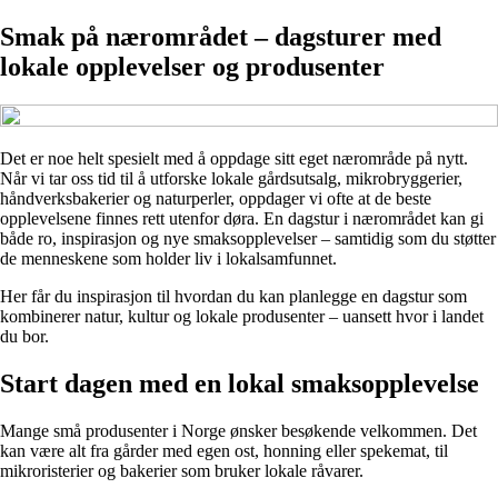
Smak på nærområdet – dagsturer med
lokale opplevelser og produsenter
Det er noe helt spesielt med å oppdage sitt eget nærområde på nytt.
Når vi tar oss tid til å utforske lokale gårdsutsalg, mikrobryggerier,
håndverksbakerier og naturperler, oppdager vi ofte at de beste
opplevelsene finnes rett utenfor døra. En dagstur i nærområdet kan gi
både ro, inspirasjon og nye smaksopplevelser – samtidig som du støtter
de menneskene som holder liv i lokalsamfunnet.
Her får du inspirasjon til hvordan du kan planlegge en dagstur som
kombinerer natur, kultur og lokale produsenter – uansett hvor i landet
du bor.
Start dagen med en lokal smaksopplevelse
Mange små produsenter i Norge ønsker besøkende velkommen. Det
kan være alt fra gårder med egen ost, honning eller spekemat, til
mikroristerier og bakerier som bruker lokale råvarer.