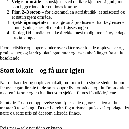
Velg et område
– kanskje et sted du ikke kjenner så godt, men
som ligger innenfor en times kjøring.
Finn 2–3 stopp
– for eksempel en gårdsbutikk, et spisested og
et naturskjønt område.
Sjekk åpningstider
– mange små produsenter har begrensede
åpningstider, spesielt utenfor høysesongen.
Ta deg tid
– målet er ikke å rekke mest mulig, men å nyte dagen
i rolig tempo.
Flere nettsider og apper samler oversikter over lokale opplevelser og
produsenter, og lar deg planlegge ruter og lese anbefalinger fra andre
besøkende.
Støtt lokalt – og få mer igjen
Når du handler og opplever lokalt, bidrar du til å styrke stedet du bor.
Pengene går direkte til de som skaper liv i området, og du får produkter
med en historie og en kvalitet som sjelden finnes i butikkhyllene.
Samtidig får du en opplevelse som føles ekte og nær – uten at du
trenger å reise langt. Det er bærekraftig turisme i praksis: å oppdage det
nære og sette pris på det som allerede finnes.
Reis mer – selv når tiden er knapp