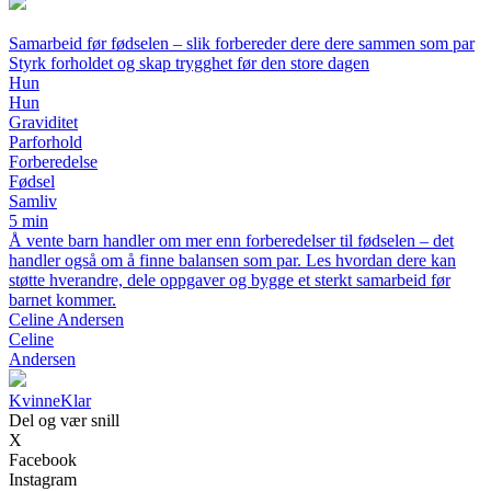
Samarbeid før fødselen – slik forbereder dere dere sammen som par
Styrk forholdet og skap trygghet før den store dagen
Hun
Hun
Graviditet
Parforhold
Forberedelse
Fødsel
Samliv
5 min
Å vente barn handler om mer enn forberedelser til fødselen – det
handler også om å finne balansen som par. Les hvordan dere kan
støtte hverandre, dele oppgaver og bygge et sterkt samarbeid før
barnet kommer.
Celine Andersen
Celine
Andersen
Kvinne
Klar
Del og vær snill
X
Facebook
Instagram