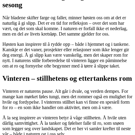
sesong
Når bladene skifter farge og faller, minner høsten oss om at det er
naturlig å gi slipp. Det er en tid for refleksjon – over det som har
vært, og det som skal komme. I naturen er forfall ikke et nederlag,
men en del av livets kretsløp. Det samme gjelder for oss.
Høsten kan inspirere til å rydde opp – både i hjemmet og i tankene.
Kanskje er det vaner, prosjekter eller relasjoner som ikke lenger gir
deg energi. Å gi slipp kan være vanskelig, men det skaper rom for
nytt. I naturens stille forberedelse til vinteren ligger en påminnelse
om at ro og fornyelse ofte begynner med å tørre å slippe taket.
Vinteren – stillhetens og ettertankens rom
Vinteren er naturens pause. Alt går i dvale, og verden dempes. For
mange kan mørket føles tungt, men det rommer også en mulighet for
hvile og fordypelse. I vinterens stillhet kan vi finne en spesiell form
for ro – en som ikke handler om aktivitet, men om å være.
Å la seg inspirere av vinteren betyr å våge stillheten. Å hvile uten
dårlig samvittighet. Å la tanker og følelser falle til ro, som snøen
som legger seg over landskapet. Det er her vi samler krefter til neste
vår – både i naturen og i oss selv.