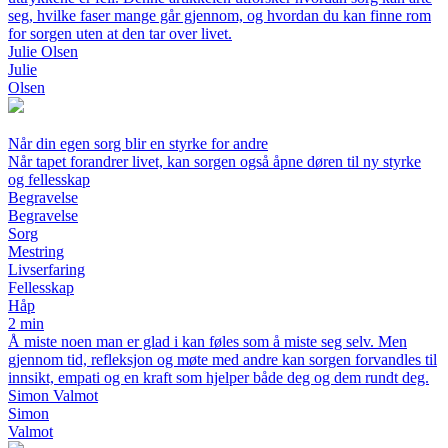
seg, hvilke faser mange går gjennom, og hvordan du kan finne rom
for sorgen uten at den tar over livet.
Julie Olsen
Julie
Olsen
Når din egen sorg blir en styrke for andre
Når tapet forandrer livet, kan sorgen også åpne døren til ny styrke
og fellesskap
Begravelse
Begravelse
Sorg
Mestring
Livserfaring
Fellesskap
Håp
2 min
Å miste noen man er glad i kan føles som å miste seg selv. Men
gjennom tid, refleksjon og møte med andre kan sorgen forvandles til
innsikt, empati og en kraft som hjelper både deg og dem rundt deg.
Simon Valmot
Simon
Valmot