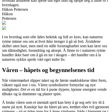
hvordan årstidene kan speile ditt eget sinn og hjelpe deg å finne ro i
hverdagen.
Håkon Pettersen
Håkon
Pettersen
I en hverdag som ofte føles hektisk og full av krav, kan naturens
rytme minne oss om at livet ikke trenger å gå så fort. Årstidene
skifter uten hast, men med en stille forutsigbarhet som kan lære oss
om tålmodighet, forandring og aksept. Å finne ro i naturens rytme
handler ikke bare om å gå en tur i skogen – det handler om å la
naturens syklus speile vårt eget indre liv.
Våren – håpets og begynnelsenes tid
Når vintermørket slipper taket og de første snøklokkene titter frem,
våkner også noe i oss. Våren symboliserer fornyelse og nye
muligheter. Det er en tid for å puste dypere, kjenne energien vende
tilbake og la drømmer og planer spire.
Å bruke våren som et mentalt speil kan bety å gi seg selv lov til å
starte på nytt. Kanskje har du båret på uro, tretthet eller tvil gjennom
vinteren – nå er tiden inne for å åpne vinduene, både i hjemmet og i