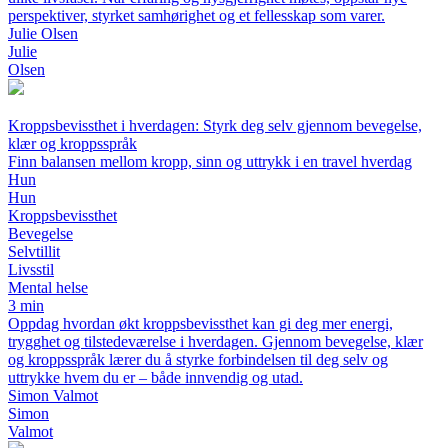
perspektiver, styrket samhørighet og et fellesskap som varer.
Julie Olsen
Julie
Olsen
Kroppsbevissthet i hverdagen: Styrk deg selv gjennom bevegelse,
klær og kroppsspråk
Finn balansen mellom kropp, sinn og uttrykk i en travel hverdag
Hun
Hun
Kroppsbevissthet
Bevegelse
Selvtillit
Livsstil
Mental helse
3 min
Oppdag hvordan økt kroppsbevissthet kan gi deg mer energi,
trygghet og tilstedeværelse i hverdagen. Gjennom bevegelse, klær
og kroppsspråk lærer du å styrke forbindelsen til deg selv og
uttrykke hvem du er – både innvendig og utad.
Simon Valmot
Simon
Valmot