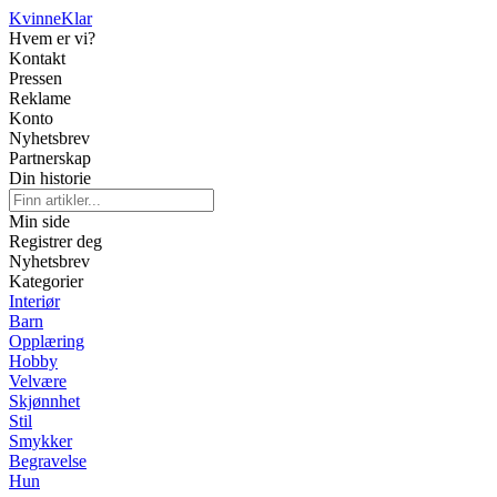
Kvinne
Klar
Hvem er vi?
Kontakt
Pressen
Reklame
Konto
Nyhetsbrev
Partnerskap
Din historie
Min side
Registrer deg
Nyhetsbrev
Kategorier
Interiør
Barn
Opplæring
Hobby
Velvære
Skjønnhet
Stil
Smykker
Begravelse
Hun