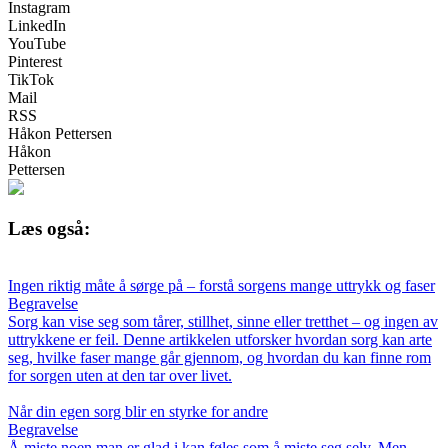
Instagram
LinkedIn
YouTube
Pinterest
TikTok
Mail
RSS
Håkon Pettersen
Håkon
Pettersen
Læs også:
Ingen riktig måte å sørge på – forstå sorgens mange uttrykk og faser
Begravelse
Sorg kan vise seg som tårer, stillhet, sinne eller tretthet – og ingen av
uttrykkene er feil. Denne artikkelen utforsker hvordan sorg kan arte
seg, hvilke faser mange går gjennom, og hvordan du kan finne rom
for sorgen uten at den tar over livet.
Når din egen sorg blir en styrke for andre
Begravelse
Å miste noen man er glad i kan føles som å miste seg selv. Men