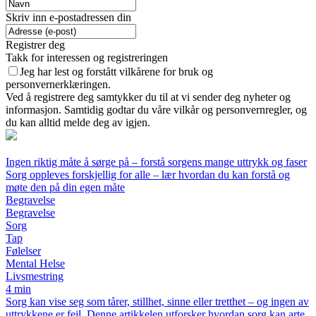
Skriv inn e-postadressen din
Registrer deg
Takk for interessen og registreringen
Jeg har lest og forstått vilkårene for bruk og
personvernerklæringen.
Ved å registrere deg samtykker du til at vi sender deg nyheter og
informasjon. Samtidig godtar du våre vilkår og personvernregler, og
du kan alltid melde deg av igjen.
Ingen riktig måte å sørge på – forstå sorgens mange uttrykk og faser
Sorg oppleves forskjellig for alle – lær hvordan du kan forstå og
møte den på din egen måte
Begravelse
Begravelse
Sorg
Tap
Følelser
Mental Helse
Livsmestring
4 min
Sorg kan vise seg som tårer, stillhet, sinne eller tretthet – og ingen av
uttrykkene er feil. Denne artikkelen utforsker hvordan sorg kan arte