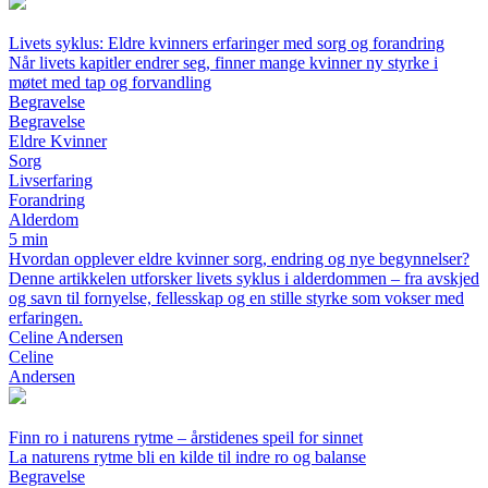
Livets syklus: Eldre kvinners erfaringer med sorg og forandring
Når livets kapitler endrer seg, finner mange kvinner ny styrke i
møtet med tap og forvandling
Begravelse
Begravelse
Eldre Kvinner
Sorg
Livserfaring
Forandring
Alderdom
5 min
Hvordan opplever eldre kvinner sorg, endring og nye begynnelser?
Denne artikkelen utforsker livets syklus i alderdommen – fra avskjed
og savn til fornyelse, fellesskap og en stille styrke som vokser med
erfaringen.
Celine Andersen
Celine
Andersen
Finn ro i naturens rytme – årstidenes speil for sinnet
La naturens rytme bli en kilde til indre ro og balanse
Begravelse