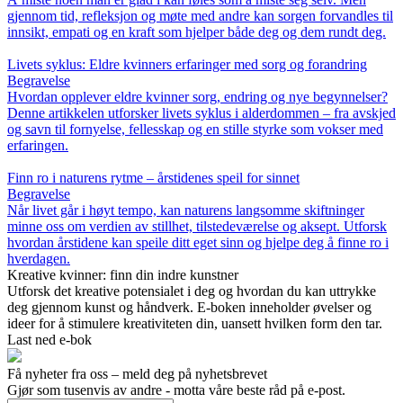
gjennom tid, refleksjon og møte med andre kan sorgen forvandles til
innsikt, empati og en kraft som hjelper både deg og dem rundt deg.
Livets syklus: Eldre kvinners erfaringer med sorg og forandring
Begravelse
Hvordan opplever eldre kvinner sorg, endring og nye begynnelser?
Denne artikkelen utforsker livets syklus i alderdommen – fra avskjed
og savn til fornyelse, fellesskap og en stille styrke som vokser med
erfaringen.
Finn ro i naturens rytme – årstidenes speil for sinnet
Begravelse
Når livet går i høyt tempo, kan naturens langsomme skiftninger
minne oss om verdien av stillhet, tilstedeværelse og aksept. Utforsk
hvordan årstidene kan speile ditt eget sinn og hjelpe deg å finne ro i
hverdagen.
Kreative kvinner: finn din indre kunstner
Utforsk det kreative potensialet i deg og hvordan du kan uttrykke
deg gjennom kunst og håndverk. E-boken inneholder øvelser og
ideer for å stimulere kreativiteten din, uansett hvilken form den tar.
Last ned e-bok
Få nyheter fra oss – meld deg på nyhetsbrevet
Gjør som tusenvis av andre - motta våre beste råd på e-post.