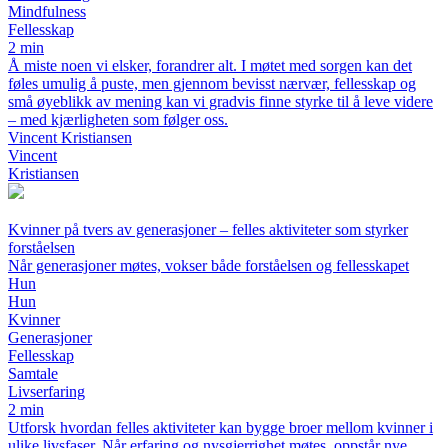
Mindfulness
Fellesskap
2 min
Å miste noen vi elsker, forandrer alt. I møtet med sorgen kan det
føles umulig å puste, men gjennom bevisst nærvær, fellesskap og
små øyeblikk av mening kan vi gradvis finne styrke til å leve videre
– med kjærligheten som følger oss.
Vincent Kristiansen
Vincent
Kristiansen
Kvinner på tvers av generasjoner – felles aktiviteter som styrker
forståelsen
Når generasjoner møtes, vokser både forståelsen og fellesskapet
Hun
Hun
Kvinner
Generasjoner
Fellesskap
Samtale
Livserfaring
2 min
Utforsk hvordan felles aktiviteter kan bygge broer mellom kvinner i
ulike livsfaser. Når erfaring og nysgjerrighet møtes, oppstår nye