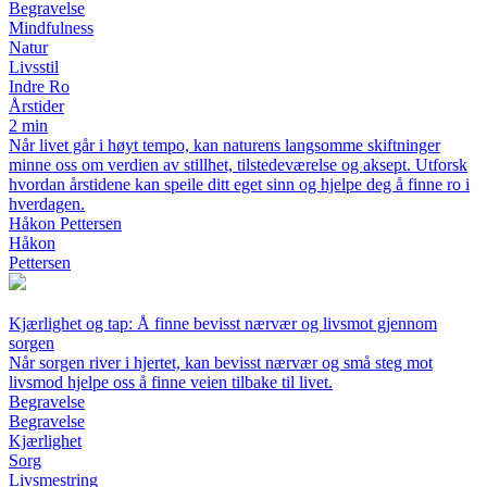
Begravelse
Mindfulness
Natur
Livsstil
Indre Ro
Årstider
2 min
Når livet går i høyt tempo, kan naturens langsomme skiftninger
minne oss om verdien av stillhet, tilstedeværelse og aksept. Utforsk
hvordan årstidene kan speile ditt eget sinn og hjelpe deg å finne ro i
hverdagen.
Håkon Pettersen
Håkon
Pettersen
Kjærlighet og tap: Å finne bevisst nærvær og livsmot gjennom
sorgen
Når sorgen river i hjertet, kan bevisst nærvær og små steg mot
livsmod hjelpe oss å finne veien tilbake til livet.
Begravelse
Begravelse
Kjærlighet
Sorg
Livsmestring