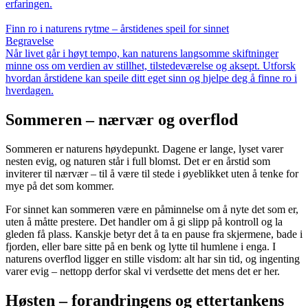
erfaringen.
Finn ro i naturens rytme – årstidenes speil for sinnet
Begravelse
Når livet går i høyt tempo, kan naturens langsomme skiftninger
minne oss om verdien av stillhet, tilstedeværelse og aksept. Utforsk
hvordan årstidene kan speile ditt eget sinn og hjelpe deg å finne ro i
hverdagen.
Sommeren – nærvær og overflod
Sommeren er naturens høydepunkt. Dagene er lange, lyset varer
nesten evig, og naturen står i full blomst. Det er en årstid som
inviterer til nærvær – til å være til stede i øyeblikket uten å tenke for
mye på det som kommer.
For sinnet kan sommeren være en påminnelse om å nyte det som er,
uten å måtte prestere. Det handler om å gi slipp på kontroll og la
gleden få plass. Kanskje betyr det å ta en pause fra skjermene, bade i
fjorden, eller bare sitte på en benk og lytte til humlene i enga. I
naturens overflod ligger en stille visdom: alt har sin tid, og ingenting
varer evig – nettopp derfor skal vi verdsette det mens det er her.
Høsten – forandringens og ettertankens