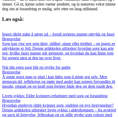
sinnet. Gå ut, kjenn solen varme ansiktet, og la naturens vekst minne
deg om at forandring er mulig, selv etter en lang stillstand.
Læs også:
Ingen riktig måte å sørge på – forstå sorgens mange uttrykk og faser
Begravelse
Sorg kan vise seg som tårer, stillhet, sinne eller tretthet – og ingen av
uttrykkene er feil. Denne artikkelen utforsker hvordan sorg kan arte
seg, hvilke faser mange går gjennom, og hvordan du kan finne rom
for sorgen uten at den tar over livet.
Når din egen sorg blir en styrke for andre
Begravelse
Å miste noen man er glad i kan føles som å miste seg selv. Men
gjennom tid, refleksjon og møte med andre kan sorgen forvandles til
innsikt, empati og en kraft som hjelper både deg og dem rundt deg.
Livets syklus: Eldre kvinners erfaringer med sorg og forandring
Begravelse
Hvordan opplever eldre kvinner sorg, endring og nye begynnelser?
Denne artikkelen utforsker livets syklus i alderdommen – fra avskjed
og savn til fornyelse, fellesskap og en stille styrke som vokser med