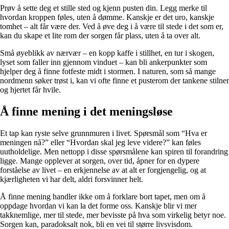
Prøv å sette deg et stille sted og kjenn pusten din. Legg merke til
hvordan kroppen føles, uten å dømme. Kanskje er det uro, kanskje
tomhet – alt får være der. Ved å øve deg i å være til stede i det som er,
kan du skape et lite rom der sorgen får plass, uten å ta over alt.
Små øyeblikk av nærvær – en kopp kaffe i stillhet, en tur i skogen,
lyset som faller inn gjennom vinduet – kan bli ankerpunkter som
hjelper deg å finne fotfeste midt i stormen. I naturen, som så mange
nordmenn søker trøst i, kan vi ofte finne et pusterom der tankene stilner
og hjertet får hvile.
Å finne mening i det meningsløse
Et tap kan ryste selve grunnmuren i livet. Spørsmål som “Hva er
meningen nå?” eller “Hvordan skal jeg leve videre?” kan føles
uutholdelige. Men nettopp i disse spørsmålene kan spiren til forandring
ligge. Mange opplever at sorgen, over tid, åpner for en dypere
forståelse av livet – en erkjennelse av at alt er forgjengelig, og at
kjærligheten vi har delt, aldri forsvinner helt.
Å finne mening handler ikke om å forklare bort tapet, men om å
oppdage hvordan vi kan la det forme oss. Kanskje blir vi mer
takknemlige, mer til stede, mer bevisste på hva som virkelig betyr noe.
Sorgen kan, paradoksalt nok, bli en vei til større livsvisdom.