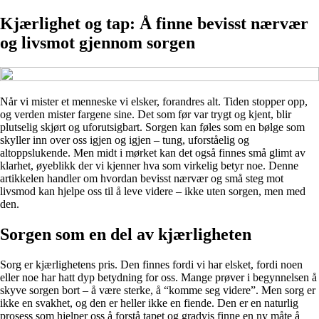
Kjærlighet og tap: Å finne bevisst nærvær
og livsmot gjennom sorgen
Når vi mister et menneske vi elsker, forandres alt. Tiden stopper opp,
og verden mister fargene sine. Det som før var trygt og kjent, blir
plutselig skjørt og uforutsigbart. Sorgen kan føles som en bølge som
skyller inn over oss igjen og igjen – tung, uforståelig og
altoppslukende. Men midt i mørket kan det også finnes små glimt av
klarhet, øyeblikk der vi kjenner hva som virkelig betyr noe. Denne
artikkelen handler om hvordan bevisst nærvær og små steg mot
livsmod kan hjelpe oss til å leve videre – ikke uten sorgen, men med
den.
Sorgen som en del av kjærligheten
Sorg er kjærlighetens pris. Den finnes fordi vi har elsket, fordi noen
eller noe har hatt dyp betydning for oss. Mange prøver i begynnelsen å
skyve sorgen bort – å være sterke, å “komme seg videre”. Men sorg er
ikke en svakhet, og den er heller ikke en fiende. Den er en naturlig
prosess som hjelper oss å forstå tapet og gradvis finne en ny måte å