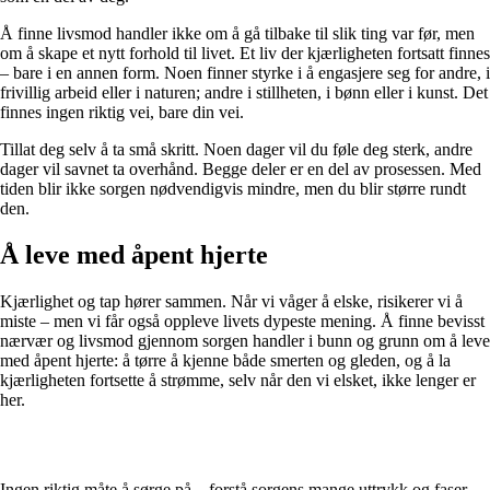
Å finne livsmod handler ikke om å gå tilbake til slik ting var før, men
om å skape et nytt forhold til livet. Et liv der kjærligheten fortsatt finnes
– bare i en annen form. Noen finner styrke i å engasjere seg for andre, i
frivillig arbeid eller i naturen; andre i stillheten, i bønn eller i kunst. Det
finnes ingen riktig vei, bare din vei.
Tillat deg selv å ta små skritt. Noen dager vil du føle deg sterk, andre
dager vil savnet ta overhånd. Begge deler er en del av prosessen. Med
tiden blir ikke sorgen nødvendigvis mindre, men du blir større rundt
den.
Å leve med åpent hjerte
Kjærlighet og tap hører sammen. Når vi våger å elske, risikerer vi å
miste – men vi får også oppleve livets dypeste mening. Å finne bevisst
nærvær og livsmod gjennom sorgen handler i bunn og grunn om å leve
med åpent hjerte: å tørre å kjenne både smerten og gleden, og å la
kjærligheten fortsette å strømme, selv når den vi elsket, ikke lenger er
her.
Ingen riktig måte å sørge på – forstå sorgens mange uttrykk og faser