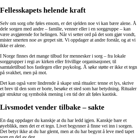
Fellesskapets helende kraft
Selv om sorg ofte føles ensom, er det sjelden noe vi kan bære alene. Å
dele sorgen med andre – familie, venner eller i en sorggruppe – kan
være avgjørende for helingen. Når vi setter ord på det som gjør vondt,
mister smerten noe av grepet sitt. Vi oppdager at andre forstår, og at vi
ikke er alene.
I Norge finnes det mange tilbud for mennesker i sorg – fra lokale
sorggrupper i regi av kirken eller frivillige organisasjoner, til
samtaletilbud hos fastlegen eller psykolog. Å søke støtte er ikke et tegn
på svakhet, men på mot.
Det kan også være lindrende å skape små ritualer: tenne et lys, skrive
et brev til den som er borte, besøke et sted som har betydning. Ritualer
gir struktur og symbolsk mening i en tid der alt føles kaotisk.
Livsmodet vender tilbake – sakte
En dag oppdager du kanskje at du har ledd igjen. Kanskje bare et
øyeblikk, men det er et tegn. Livet begynner å finne vei inn i sorgen.
Det betyr ikke at du har glemt, men at du har begynt å leve med tapet
som en del av deg.