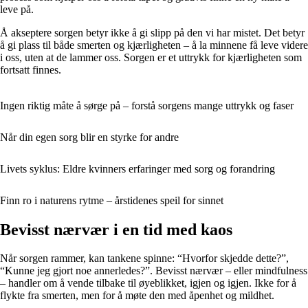
leve på.
Å akseptere sorgen betyr ikke å gi slipp på den vi har mistet. Det betyr
å gi plass til både smerten og kjærligheten – å la minnene få leve videre
i oss, uten at de lammer oss. Sorgen er et uttrykk for kjærligheten som
fortsatt finnes.
Ingen riktig måte å sørge på – forstå sorgens mange uttrykk og faser
Når din egen sorg blir en styrke for andre
Livets syklus: Eldre kvinners erfaringer med sorg og forandring
Finn ro i naturens rytme – årstidenes speil for sinnet
Bevisst nærvær i en tid med kaos
Når sorgen rammer, kan tankene spinne: “Hvorfor skjedde dette?”,
“Kunne jeg gjort noe annerledes?”. Bevisst nærvær – eller mindfulness
– handler om å vende tilbake til øyeblikket, igjen og igjen. Ikke for å
flykte fra smerten, men for å møte den med åpenhet og mildhet.